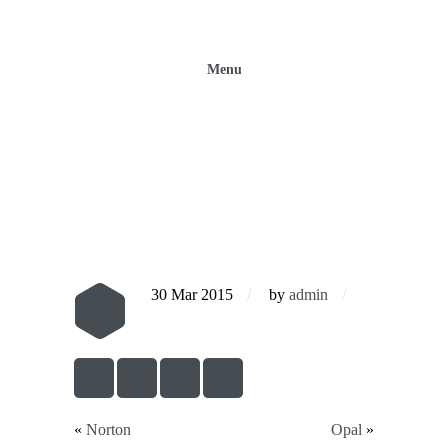
Menu
FV Griferia
HOME
FV Griferia
30 Mar 2015
by
admin
«
Norton
Opal
»