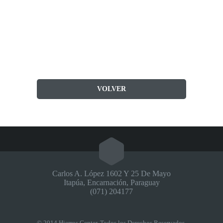
VOLVER
Carlos A. López 1602 Y 25 De Mayo
Itapúa, Encarnación, Paraguay
(071) 204177
© 2014 Hierros Center. Todos los Derechos Reservados.