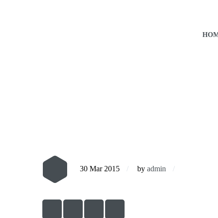
HO
30 Mar 2015
by
admin