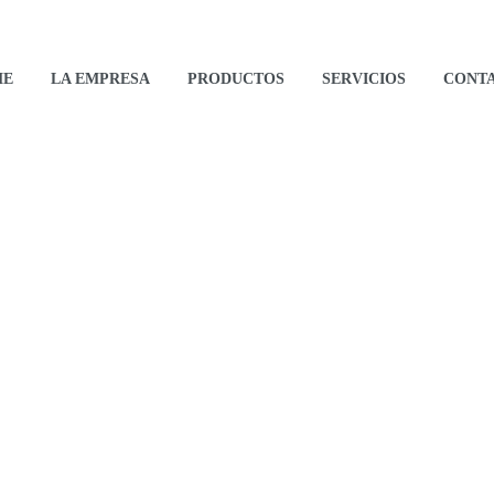
ME
LA EMPRESA
PRODUCTOS
SERVICIOS
CONT
Famastil
HOME
Famastil