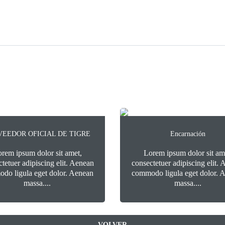
VEEDOR OFICIAL DE TIGRE
Encarnación
rem ipsum dolor sit amet,
Lorem ipsum dolor sit am
tetuer adipiscing elit. Aenean
consectetuer adipiscing elit.
do ligula eget dolor. Aenean
commodo ligula eget dolor. 
massa....
massa....
VOLVER